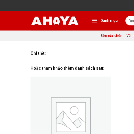
Bỏ
qua
nội
Tìm
dung
Danh mục
kiếm:
Bồn rửa chén
Vòi 
Chi tiết:
Hoặc tham khảo thêm danh sách sau: