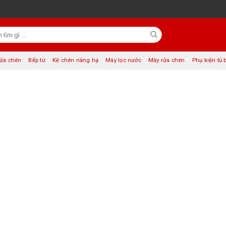
rửa chén
Bếp từ
Kệ chén nâng hạ
Máy lọc nước
Máy rửa chén
Phụ kiện tủ 