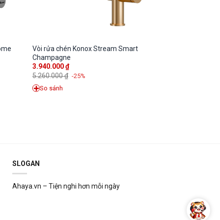
rome
Vòi rửa chén Konox Stream Smart
Champagne
3.940.000
₫
5.260.000
₫
-25%
So sánh
SLOGAN
Ahaya.vn – Tiện nghi hơn mỗi ngày