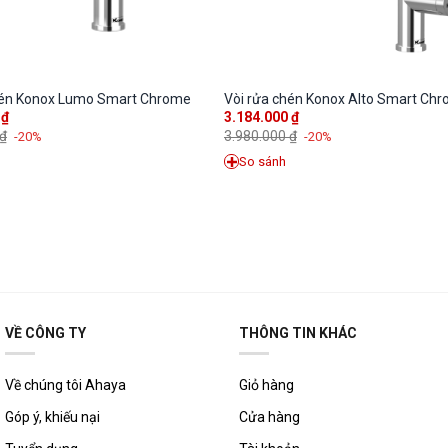
hén Konox Lumo Smart Chrome
Vòi rửa chén Konox Alto Smart Ch
0
₫
3.184.000
₫
₫
3.980.000
₫
-20%
-20%
So sánh
VỀ CÔNG TY
THÔNG TIN KHÁC
Về chúng tôi Ahaya
Giỏ hàng
Góp ý, khiếu nại
Cửa hàng