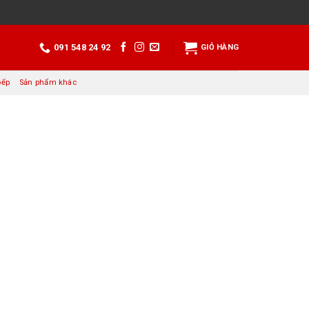
091 548 24 92
GIỎ HÀNG
bếp
Sản phẩm khác