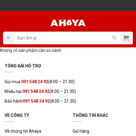
Bỏ
qua
nội
dung
Tìm
kiếm:
Không có sản phẩm cần so sánh
TỔNG ĐÀI HỖ TRỢ
Gọi mua:
091 548 24 92
(8:00 – 21:30)
Khiếu nại:
091 548 24 92
(8:00 – 21:30)
Bảo hành
091 548 24 92
(8:00 – 21:30)
VỀ CÔNG TY
THÔNG TIN KHÁC
Về chúng tôi Ahaya
Giỏ hàng