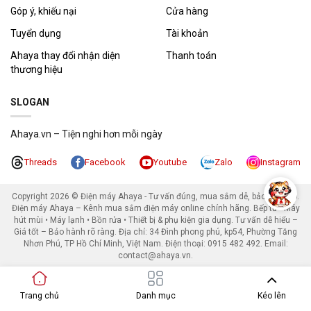
Góp ý, khiếu nại
Cửa hàng
Tuyển dụng
Tài khoản
Ahaya thay đổi nhận diện
Thanh toán
thương hiệu
SLOGAN
Ahaya.vn – Tiện nghi hơn mỗi ngày
Threads
Facebook
Youtube
Zalo
Instagram
Copyright 2026 ©
Điện máy Ahaya - Tư vấn đúng, mua sắm dễ, bảo hành rõ.
Điện máy Ahaya – Kênh mua sắm điện máy online chính hãng. Bếp từ • Máy
hút mùi • Máy lạnh • Bồn rửa • Thiết bị & phụ kiện gia dụng. Tư vấn dễ hiểu –
Giá tốt – Bảo hành rõ ràng. Địa chỉ: 34 Đình phong phú, kp54, Phường Tăng
Nhơn Phú, TP Hồ Chí Minh, Việt Nam. Điện thoại: 0915 482 492. Email:
contact@ahaya.vn.
Trang chủ
Danh mục
Kéo lên