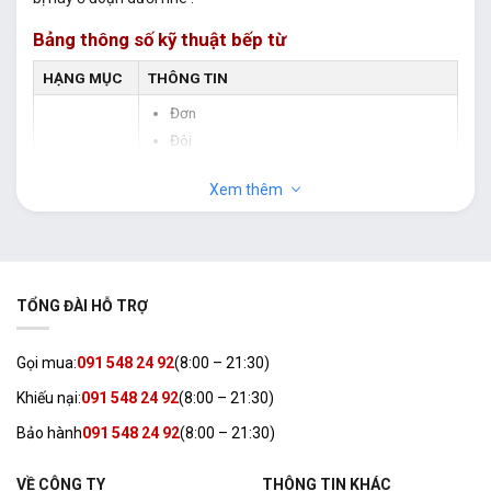
Bảng thông số kỹ thuật bếp từ
HẠNG MỤC
THÔNG TIN
Đơn
Đôi
LOẠI BẾP
3 vùng nấu
TỪ
Xem thêm
4 vùng nấu trở lên
Bếp từ hồng ngoại
CÁCH LẮP
Lắp dương, Lắp âm, Vừa lắp âm vừa lắp dương
ĐẶT
TỔNG ĐÀI HỖ TRỢ
Dưới 2500W
Từ 2500 – dưới 3500W
Gọi mua:
091 548 24 92
(8:00 – 21:30)
Từ 3500 – dưới 4500W
CÔNG SUẤT
Khiếu nại:
091 548 24 92
(8:00 – 21:30)
BẾP
Từ 4500 – dưới 5000W
Từ 5000 – 7000W
Bảo hành
091 548 24 92
(8:00 – 21:30)
Trên 7000W
VỀ CÔNG TY
THÔNG TIN KHÁC