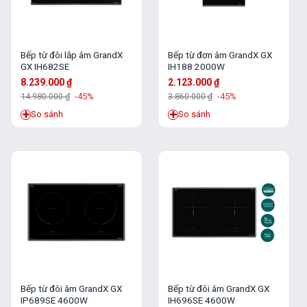
Bếp từ đôi lắp âm GrandX
Bếp từ đơn âm GrandX GX
GX IH682SE
IH188 2000W
8.239.000
₫
2.123.000
₫
14.980.000
₫
-45%
3.860.000
₫
-45%
So sánh
So sánh
Bếp từ đôi âm GrandX GX
Bếp từ đôi âm GrandX GX
IP689SE 4600W
IH696SE 4600W