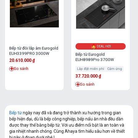
DEAL HỜI
Bếp từ đôi lắp âm Eurogold
EUH3399PRO 3000W
Bếp từ Eurogold
EUH8989Pro 3700W
20.610.000
₫
So sánh
Lắp đặt miễn phí
Cảm ứng
37.720.000
₫
So sánh
Bếp từ
ngày nay đã và đang trở thành xu hướng trong gian
bếp hiện đại, dù là bếp công nghiệp, bếp nấu ăn nhà đều dần
được thay thế bằng bếp từ. Với ưu điểm nổi bật là an toàn và
gia nhiệt nhanh chóng. Cùng Ahaya tìm hiểu sâu hơn về thiết
bị này ở đoạn dưới nhé !