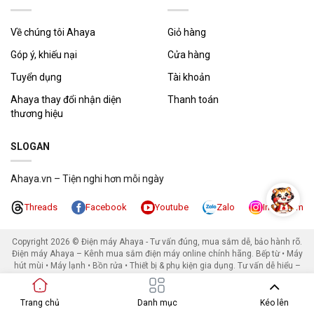
Tự động ngắt khi bếp nóng quá tải
Chống tràn
CÁC CHỨC
Về chúng tôi Ahaya
Giỏ hàng
NĂNG AN
Tắt khi không có nồi
TOÀN
Góp ý, khiếu nại
Cửa hàng
Khóa bảng điều khiển
Tuyển dụng
Tài khoản
Nhiều vùng nấu tiện dụng
Ahaya thay đổi nhận diện
Thanh toán
Có hẹn giờ
thương hiệu
Slide trượt cảm ứng
TIỆN ÍCH
Chức năng đun liu riu
SLOGAN
Công nghệ Inverter tiết kiệm điện
Gia nhiệt nhanh
Ahaya.vn – Tiện nghi hơn mỗi ngày
Threads
Facebook
Youtube
Zalo
Instagram
Bếp từ thông minh – nguồn gốc ra đời
Theo những tài liệu được ghi chép, bếp từ đầu tiên xuất hiện
Copyright 2026 ©
Điện máy Ahaya - Tư vấn đúng, mua sắm dễ, bảo hành rõ.
tại Đức vào năm 1957. Có nhiều nguồn gốc tài liều khác nhau
Điện máy Ahaya – Kênh mua sắm điện máy online chính hãng. Bếp từ • Máy
khi nói về người phát minh, nhưng điển hình là Fansi (người
hút mùi • Máy lạnh • Bồn rửa • Thiết bị & phụ kiện gia dụng. Tư vấn dễ hiểu –
Đức) được nhiều tài liệu ghi chép và công nhận.
Giá tốt – Bảo hành rõ ràng. Địa chỉ: 34 Đình phong phú, kp54, Phường Tăng
Nhơn Phú, TP Hồ Chí Minh, Việt Nam. Điện thoại: 0915 482 492. Email:
contact@ahaya.vn.
Trang chủ
Danh mục
Kéo lên