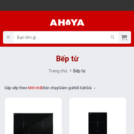
Bỏ
qua
nội
dung
Tìm
kiếm:
Bếp từ
Trang chủ
Bếp từ
Sắp xếp theo:
Mới nhất
Bán chạy
Giảm giá
Nổi bật
Giá