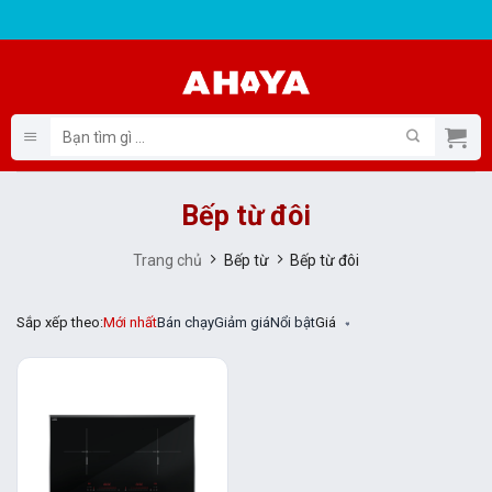
Bỏ
qua
nội
dung
Tìm
kiếm:
Bếp từ đôi
Trang chủ
Bếp từ
Bếp từ đôi
Sắp xếp theo:
Mới nhất
Bán chạy
Giảm giá
Nổi bật
Giá