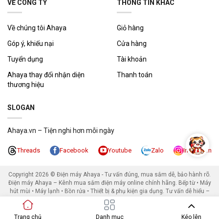
VỀ CÔNG TY
THÔNG TIN KHÁC
Về chúng tôi Ahaya
Giỏ hàng
Góp ý, khiếu nại
Cửa hàng
Tuyển dụng
Tài khoản
Ahaya thay đổi nhận diện
Thanh toán
thương hiệu
SLOGAN
Ahaya.vn – Tiện nghi hơn mỗi ngày
Threads
Facebook
Youtube
Zalo
Instagram
Copyright 2026 ©
Điện máy Ahaya - Tư vấn đúng, mua sắm dễ, bảo hành rõ.
Điện máy Ahaya – Kênh mua sắm điện máy online chính hãng. Bếp từ • Máy
hút mùi • Máy lạnh • Bồn rửa • Thiết bị & phụ kiện gia dụng. Tư vấn dễ hiểu –
Giá tốt – Bảo hành rõ ràng. Địa chỉ: 34 Đình phong phú, kp54, Phường Tăng
Nhơn Phú, TP Hồ Chí Minh, Việt Nam. Điện thoại: 0915 482 492. Email:
contact@ahaya.vn
.
Trang chủ
Danh mục
Kéo lên