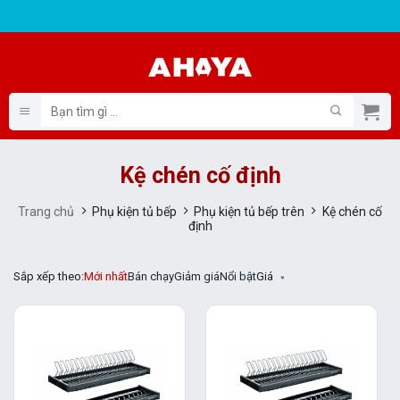
Bỏ
qua
nội
dung
Tìm
kiếm:
Kệ chén cố định
Trang chủ
Phụ kiện tủ bếp
Phụ kiện tủ bếp trên
Kệ chén cố
định
Sắp xếp theo:
Mới nhất
Bán chạy
Giảm giá
Nổi bật
Giá