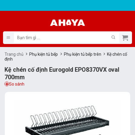
Bỏ
qua
nội
dung
Tìm
kiếm:
Trang chủ
Phụ kiện tủ bếp
Phụ kiện tủ bếp trên
Kệ chén cố
định
Kệ chén cố định Eurogold EPO8370VX oval
700mm
So sánh