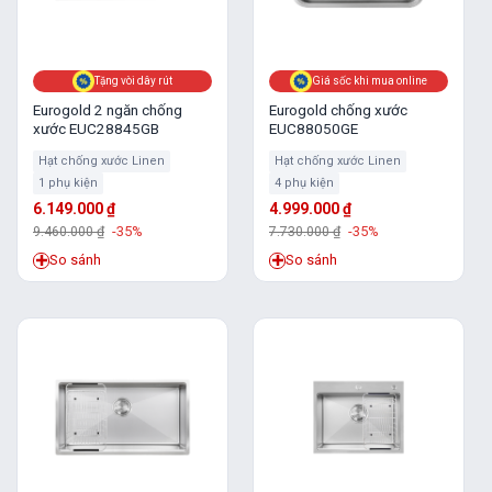
Tặng vòi dây rút
Giá sốc khi mua online
Eurogold 2 ngăn chống
Eurogold chống xước
xước EUC28845GB
EUC88050GE
Hạt chống xước Linen
Hạt chống xước Linen
1 phụ kiện
4 phụ kiện
6.149.000
₫
4.999.000
₫
9.460.000
₫
-35%
7.730.000
₫
-35%
So sánh
So sánh