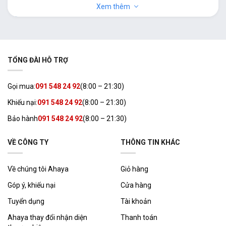
Eurogold
Bồn rửa chén lắp âm
Xem thêm
Bồn rửa chén lắp dương
– Bồn rửa chén Eurogold 50cm
– Bồn rửa chén Eurogold 60cm
Kích thước
– Bồn rửa chén Eurogold 70cm
TỔNG ĐÀI HỖ TRỢ
– Bồn rửa chén Eurogold 90cm
Châu Âu
Gọi mua:
091 548 24 92
(8:00 – 21:30)
Phong cách
Nhật Bản
Khiếu nại:
091 548 24 92
(8:00 – 21:30)
Bảo hành
091 548 24 92
(8:00 – 21:30)
– Chống thấm
– Chống ồn
Tiện ích
– Chống xước
VỀ CÔNG TY
THÔNG TIN KHÁC
– Tích hợp phụ kiện
Tầm giá từ
3.090.000đ đến 5.000.000đ
Giá
Về chúng tôi Ahaya
Giỏ hàng
(cập nhật Tháng 1/2026)
Góp ý, khiếu nại
Cửa hàng
Bồn rửa chén Eurogold là thương hiệu của nước
Tuyển dụng
Tài khoản
nào?
Ahaya thay đổi nhận diện
Thanh toán
Bồn rửa chén Eurogold thương hiệu phụ kiện bếp hàng đầu