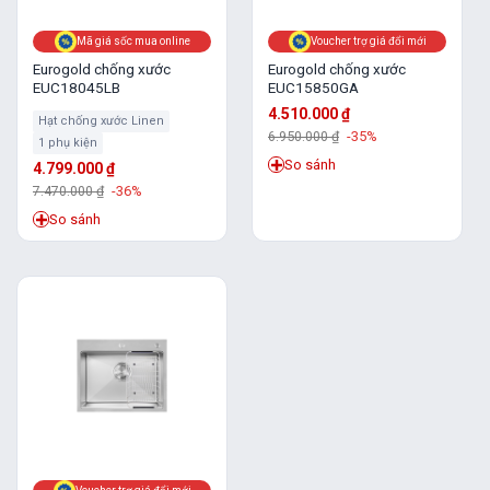
Mã giá sốc mua online
Voucher trợ giá đổi mới
Eurogold chống xước
Eurogold chống xước
EUC18045LB
EUC15850GA
4.510.000
₫
Hạt chống xước Linen
6.950.000
₫
-35%
1 phụ kiện
So sánh
4.799.000
₫
7.470.000
₫
-36%
So sánh