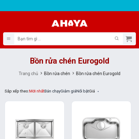
Bỏ
qua
nội
dung
Tìm
kiếm:
Bồn rửa chén Eurogold
Trang chủ
Bồn rửa chén
Bồn rửa chén Eurogold
Sắp xếp theo:
Mới nhất
Bán chạy
Giảm giá
Nổi bật
Giá