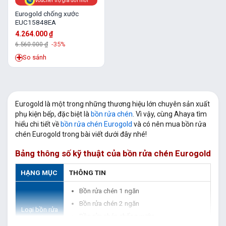
Voucher trợ giá đổi mới
Eurogold chống xước
EUC15848EA
4.264.000
₫
6.560.000
₫
-35%
So sánh
Eurogold là một trong những thương hiệu lớn chuyên sản xuất
phụ kiện bếp, đặc biệt là
bồn rửa chén
. Vì vậy, cùng Ahaya tìm
hiểu chi tiết về
bồn rửa chén Eurogold
và có nên mua bồn rửa
chén Eurogold trong bài viết dưới đây nhé!
Bảng thông số kỹ thuật của bồn rửa chén Eurogold
HẠNG MỤC
THÔNG TIN
Bồn rửa chén 1 ngăn
Bồn rửa chén 2 ngăn
Loại bồn rửa
Bồn rửa chén chống xước
chén