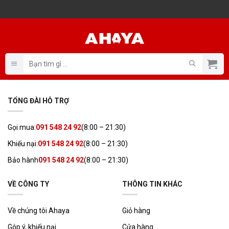
Bỏ
qua
nội
dung
Tìm
kiếm:
TỔNG ĐÀI HỖ TRỢ
Gọi mua:
091 548 24 92
(8:00 – 21:30)
Khiếu nại:
091 548 24 92
(8:00 – 21:30)
Bảo hành
091 548 24 92
(8:00 – 21:30)
VỀ CÔNG TY
THÔNG TIN KHÁC
Về chúng tôi Ahaya
Giỏ hàng
Góp ý, khiếu nại
Cửa hàng