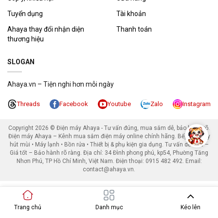
Tuyển dụng
Tài khoản
Ahaya thay đổi nhận diện
Thanh toán
thương hiệu
SLOGAN
Ahaya.vn – Tiện nghi hơn mỗi ngày
Threads
Facebook
Youtube
Zalo
Instagram
Copyright 2026 ©
Điện máy Ahaya - Tư vấn đúng, mua sắm dễ, bảo hành rõ.
Điện máy Ahaya – Kênh mua sắm điện máy online chính hãng. Bếp từ • Máy
hút mùi • Máy lạnh • Bồn rửa • Thiết bị & phụ kiện gia dụng. Tư vấn dễ hiểu –
Giá tốt – Bảo hành rõ ràng. Địa chỉ: 34 Đình phong phú, kp54, Phường Tăng
Nhơn Phú, TP Hồ Chí Minh, Việt Nam. Điện thoại: 0915 482 492. Email:
contact@ahaya.vn.
Trang chủ
Danh mục
Kéo lên