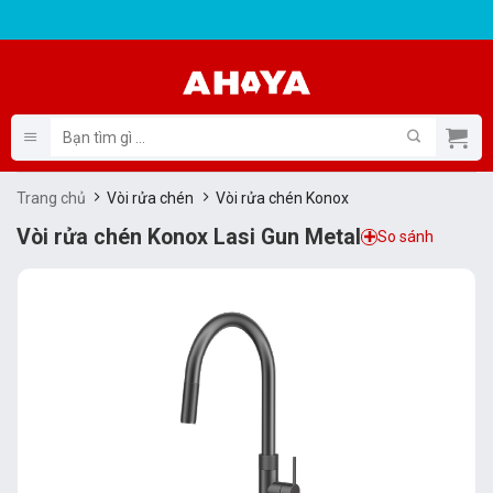
Bỏ
qua
nội
dung
Tìm
kiếm:
Trang chủ
Vòi rửa chén
Vòi rửa chén Konox
Vòi rửa chén Konox Lasi Gun Metal
So sánh