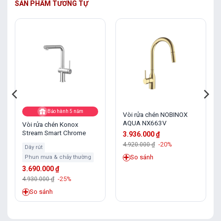
SẢN PHẨM TƯƠNG TỰ
Bảo hành 5 năm
Vòi rửa chén NOBINOX
AQUA NX663V
Vòi rửa chén Konox
Stream Smart Chrome
3.936.000
₫
4.920.000
₫
-20%
Dây rút
So sánh
Phun mưa & chảy thường
3.690.000
₫
4.930.000
₫
-25%
So sánh