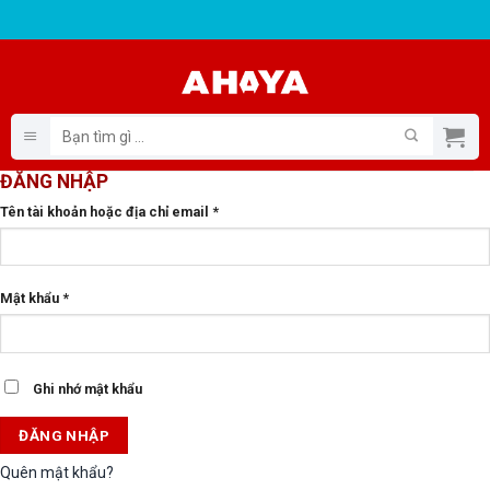
Bỏ
qua
nội
dung
Tìm
kiếm:
ĐĂNG NHẬP
Bắt
Tên tài khoản hoặc địa chỉ email
*
buộc
Bắt
Mật khẩu
*
buộc
Ghi nhớ mật khẩu
ĐĂNG NHẬP
Quên mật khẩu?