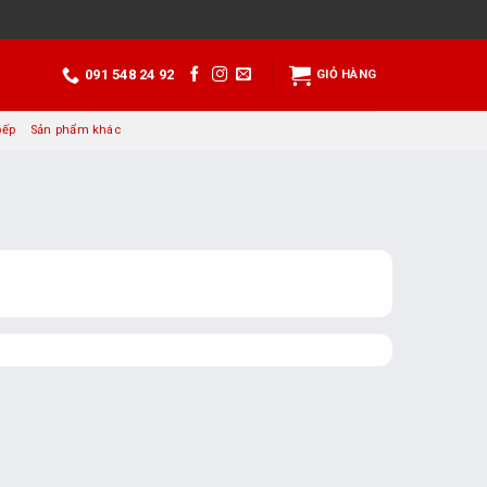
091 548 24 92
GIỎ HÀNG
bếp
Sản phẩm khác