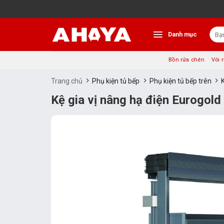
Bỏ
qua
nội
Tìm
dung
Danh mục
kiếm:
Bồn rửa chén
Vòi 
Trang chủ
Phụ kiện tủ bếp
Phụ kiện tủ bếp trên
Kệ gia vị nâng hạ điện Eurogo