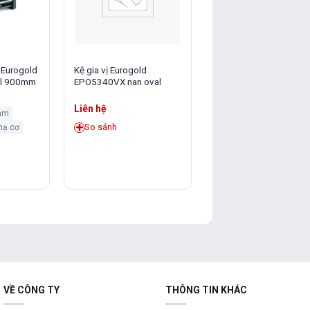
 Eurogold
Kệ gia vị Eurogold
Kệ xoong nồi Eurogold
l 900mm
EPO5340VX nan oval
EPO6360VX nan oval
Liên hệ
Liên hệ
mm
So sánh
So sánh
hạ cơ
VỀ CÔNG TY
THÔNG TIN KHÁC