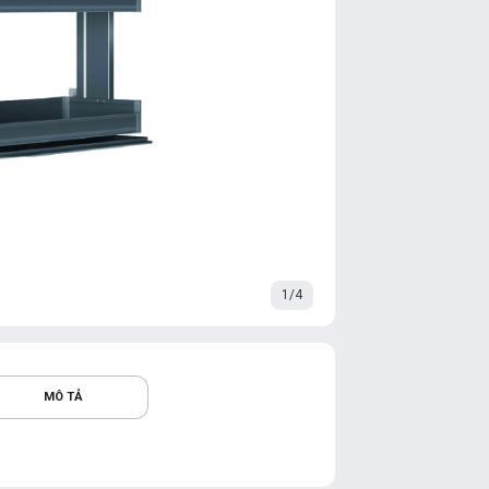
1/4
MÔ TẢ