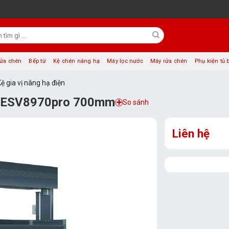
rửa chén
Bếp từ
Kệ chén nâng hạ
Máy lọc nước
Máy rửa chén
Phụ kiện tủ 
Kệ gia vị nâng hạ điện
ld ESV8970pro 700mm
So sánh
Liên hệ