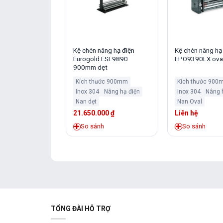
nâng hạ điện
Kệ chén nâng hạ điện
Kệ chén nâng hạ
 ESV8960pro
Eurogold ESL9890
EPO9390LX ova
900mm dẹt
000
₫
Kích thước 900mm
Kích thước 900
h
Inox 304
Nâng hạ điện
Inox 304
Nâng 
Nan dẹt
Nan Oval
21.650.000
₫
Liên hệ
So sánh
So sánh
TỔNG ĐÀI HỖ TRỢ