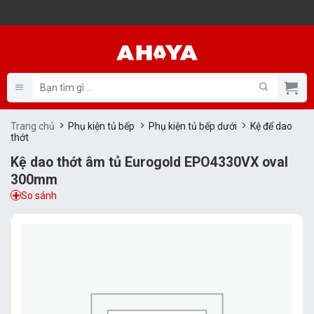
Bỏ
qua
nội
dung
Tìm
kiếm:
Trang chủ
Phụ kiện tủ bếp
Phụ kiện tủ bếp dưới
Kệ để dao
thớt
Kệ dao thớt âm tủ Eurogold EPO4330VX oval
300mm
So sánh