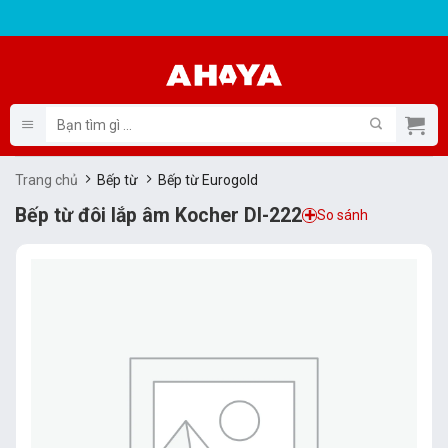
Bỏ
qua
nội
dung
Tìm
kiếm:
Trang chủ
Bếp từ
Bếp từ Eurogold
Bếp từ đôi lắp âm Kocher DI-222
So sánh