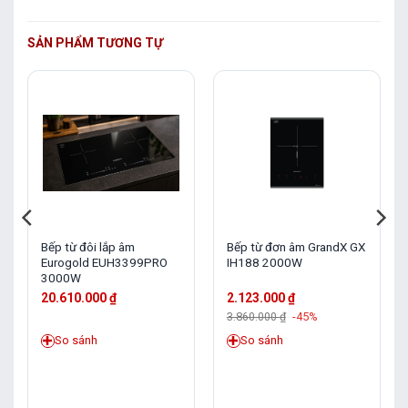
SẢN PHẨM TƯƠNG TỰ
Bếp từ đôi lắp âm
Bếp từ đơn âm GrandX GX
Eurogold EUH3399PRO
IH188 2000W
3000W
20.610.000
₫
2.123.000
₫
3.860.000
₫
-45%
So sánh
So sánh