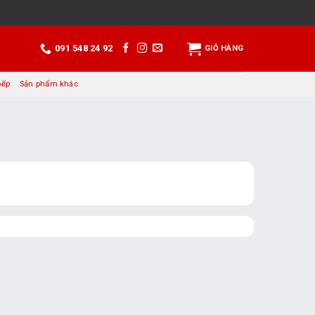
091 548 24 92
GIỎ HÀNG
bếp
Sản phẩm khác