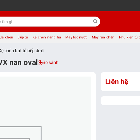
rửa chén
Bếp từ
Kệ chén nâng hạ
Máy lọc nước
Máy rửa chén
Phụ kiện tủ 
Kệ chén bát tủ bếp dưới
VX nan oval
So sánh
Liên hệ