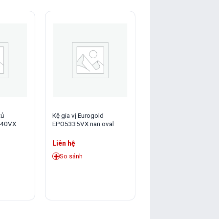
tủ
Kệ gia vị Eurogold
Kệ chén cố định Eurogo
340VX
EPO5335VX nan oval
EPO8370VX oval 700
Liên hệ
Liên hệ
So sánh
So sánh