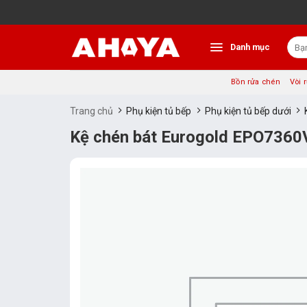
Bỏ
qua
nội
Tìm
dung
Danh mục
kiếm:
Bồn rửa chén
Vòi 
Trang chủ
Phụ kiện tủ bếp
Phụ kiện tủ bếp dưới
Kệ chén bát Eurogold EPO7360