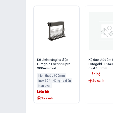
ố định Eurogold
Kệ chén nâng hạ điện
Kệ dao thớt âm 
VX oval 800mm
Eurogold ESP9990pro
Eurogold EPO4
900mm oval
oval 400mm
Liên hệ
Kích thước 900mm
h
So sánh
Inox 304
Nâng hạ điện
Nan oval
Liên hệ
So sánh