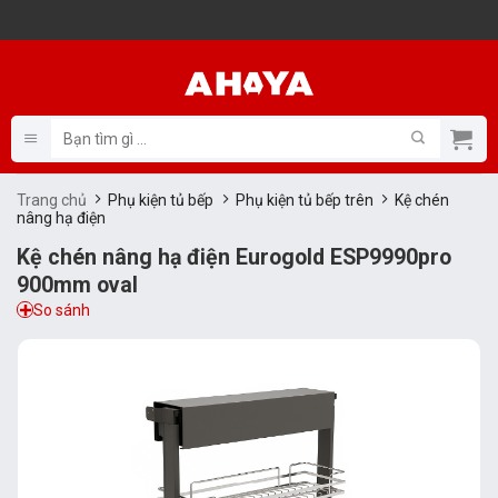
Bỏ
qua
nội
dung
Tìm
kiếm:
Trang chủ
Phụ kiện tủ bếp
Phụ kiện tủ bếp trên
Kệ chén
nâng hạ điện
Kệ chén nâng hạ điện Eurogold ESP9990pro
900mm oval
So sánh