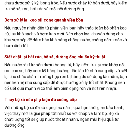
chưa được xử lý kỹ, bong tróc. Nếu nước chảy từ bên dưới, hãy kiểm
tra bộ xả, ron, bát rác và mối nối đường ống.
Bơm xử lý lại keo silicone quanh viền bồn
Nếu nguyên nhân đến từ phần viền, bạn hãy tháo toàn bộ phần keo
cũ, lau khô sạch và bơm keo mới. Nên chọn loại chuyên dụng cho
khu vực bếp để đảm bảo khả năng chống nước, chống nấm mốc và
bám dính tốt.
Siết chặt lại bát rác, bộ xả, đường ống chuẩn kỹ thuật
Nếu nước rò rỉ từ bên dưới khoang tủ, hãy kiểm tra lại các khớp nối,
ron cao su, hãy xem kỹ bảng hướng dẫn lắp từ nhà cung cấp và siết
lại cho chắc chắn. Trường hợp ron bị hỏng do sử dụng lâu năm, bạn
nên liên hệ nhà cung cấp để được hướng xử lý tốt nhất. Không nên
cố siết quá mạnh vì có thể làm biến dạng ron và nứt ren nhựa.
Thay bộ xả nếu phụ kiện đã xuống cấp
Với những bộ xả đã sử dụng lâu năm, quá hạn thời gian bảo hành,
việc thay mới là giải pháp tốt nhất so với chắp vá tạm bợ. Bộ xả
chất lượng tốt sẽ giúp nước thoát nhanh, ngăn mùi hiệu quả từ
đường ống.