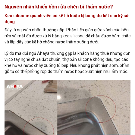
Nguyên nhân khiến bồn rửa chén bị thấm nước?
Keo silicone quanh viền có kẽ hở hoặc bị bong do hết chu kỳ sử
dụng
Đây là nguyên nhân thường gặp. Phần tiếp giáp giữa vành của bồn
rửa và mặt đá được xử lý bằng keo silicone để chậu được bám chắc
và lắp đầy các kẽ hở chống nước thấm xuống dưới.
Lý do mà đội ngũ Ahaya thường gặp là khách hàng thuê những đơn
vị có tay nghề chưa đạt chuẩn, thợ bắn silicone không đều, tạo các
khe hở và nước chảy xuống tủ bếp. Nếu không phát hiện sớm, phần
gỗ tủ có thể phồng rộp do thấm nước hoặc xuất hiện mùi ẩm mốc.