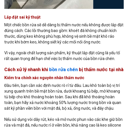
Lắp đặt sai kỹ thuật
Một chiếc bồn rửa sẽ dễ dàng bị thấm nước nếu không được lắp đặt
đúng cách. Các lỗi thường bao gồm: khoét đá không chuẩn kích
thước, dùng keo không phù hợp, không vệ sinh bề mặt khô ráo
trước khi bớm keo, không siết kỹ các mối nối ống nước.
Vì vậy, ngoài chất lượng sản phẩm, kỹ thuật lắp đặt cũng là yếu tố
rất quan trọng để hạn chế việc bị thấm nước của bồn rửa chén.
Cách xử lý nhanh khi
bồn rửa chén
bị thấm nước tại nhà
Kiểm tra chính xác nguyên nhân thấm nước
Đầu tiên, bạn cần xác định nước rò rỉ từ đâu. Lau khô toàn bộ vị trí
xung quanh trên bề mặt bồn rửa, dưới khoang tủ bếp, mở khoang
tủ bếp cho khô thoáng hoàn toàn. Sau khi đã khô thoáng hoàn
toàn, bạn hãy xả nước khoảng 50% lượng nước trong bồn và quan
sát kỹ phần viền bồn với mặt đá, bộ xả, ống nước, và đáy chậu.
Nếu sử dụng vòi dây rút, kéo và mở nước phun vào các khe giữ bồn
rửa và mặt đá, nếu nước rỉ ở viền bồn, khả năng cao là keo silicone