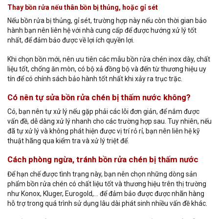
Thay bồn rửa nếu thân bồn bị thủng, hoặc gỉ sét
Nếu bồn rửa bị thủng, gỉ sét, trường hợp này nếu còn thời gian bảo
hành bạn nên liên hệ với nhà cung cấp để được hướng xử lý tốt
nhất, để đảm bảo được về lợi ích quyền lợi.
Khi chọn bồn mới, nên ưu tiên các mẫu bồn rửa chén inox dày, chất
liệu tốt, chống ăn mòn, có bộ xả đồng bộ và đến từ thương hiệu uy
tín để có chính sách bảo hành tốt nhất khi xảy ra trục trặc.
Có nên tự sửa bồn rửa chén bị thấm nước không?
Có, bạn nên tự xử lý nếu gặp phải các lỗi đơn giản, để nắm được
vấn đề, dễ dàng xử lý nhanh cho các trường hợp sau. Tuy nhiên, nếu
đã tự xử lý và không phát hiện được vị trí rỏ rỉ, bạn nên liên hệ kỹ
thuật hãng qua kiểm tra và xử lý triệt để.
Cách phòng ngừa, tránh bồn rửa chén bị thấm nước
Để hạn chế được tình trạng này, bạn nên chọn những dòng sản
phẩm bồn rửa chén có chất liệu tốt và thương hiệu trên thị trường
như Konox, Kluger, Eurogold,… để đảm bảo được được nhãn hàng
hỗ trợ trong quá trình sử dụng lâu dài phát sinh nhiều vấn đề khác.