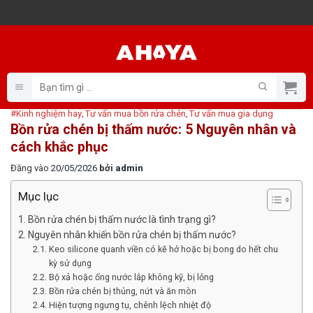
Bỏ
qua
nội
dung
Tìm
kiếm:
#Kinh nghiệm hay
Tư vấn mua bồn rửa chén
Tư vấn mua gia dụng
,
,
Bồn rửa chén bị thấm nước: 5 Nguyên nhân và
cách khắc phục
Đăng vào
20/05/2026
bởi
admin
Mục lục
Bồn rửa chén bị thấm nước là tình trạng gì?
Nguyên nhân khiến bồn rửa chén bị thấm nước?
Keo silicone quanh viền có kẽ hở hoặc bị bong do hết chu
kỳ sử dụng
Bộ xả hoặc ống nước lắp không kỹ, bị lỏng
Bồn rửa chén bị thủng, nứt và ăn mòn
Hiện tượng ngưng tụ, chênh lệch nhiệt độ