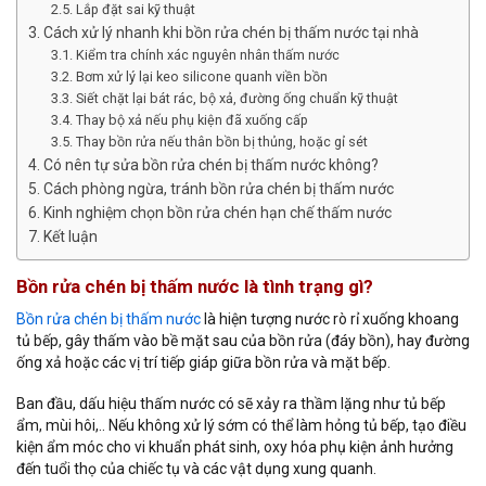
Lắp đặt sai kỹ thuật
Cách xử lý nhanh khi bồn rửa chén bị thấm nước tại nhà
Kiểm tra chính xác nguyên nhân thấm nước
Bơm xử lý lại keo silicone quanh viền bồn
Siết chặt lại bát rác, bộ xả, đường ống chuẩn kỹ thuật
Thay bộ xả nếu phụ kiện đã xuống cấp
Thay bồn rửa nếu thân bồn bị thủng, hoặc gỉ sét
Có nên tự sửa bồn rửa chén bị thấm nước không?
Cách phòng ngừa, tránh bồn rửa chén bị thấm nước
Kinh nghiệm chọn bồn rửa chén hạn chế thấm nước
Kết luận
Bồn rửa chén bị thấm nước là tình trạng gì?
Bồn rửa chén bị thấm nước
là hiện tượng nước rò rỉ xuống khoang
tủ bếp, gây thấm vào bề mặt sau của bồn rửa (đáy bồn), hay đường
ống xả hoặc các vị trí tiếp giáp giữa bồn rửa và mặt bếp.
Ban đầu, dấu hiệu thấm nước có sẽ xảy ra thầm lặng như tủ bếp
ẩm, mùi hôi,.. Nếu không xử lý sớm có thể làm hỏng tủ bếp, tạo điều
kiện ẩm móc cho vi khuẩn phát sinh, oxy hóa phụ kiện ảnh hưởng
đến tuổi thọ của chiếc tụ và các vật dụng xung quanh.