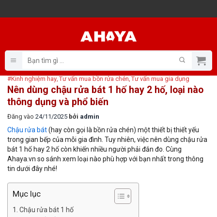
Bỏ
qua
nội
dung
Tìm
kiếm:
#Kinh nghiệm hay
Tư vấn mua bồn rửa chén
Tư vấn mua gia dụng
,
,
Nên dùng chậu rửa bát 1 hố hay 2 hố, loại nào
thông dụng và phổ biến
Đăng vào
24/11/2025
bởi
admin
Chậu rửa bát
(hay còn gọi là bồn rửa chén) một thiết bị thiết yếu
trong gian bếp của mỗi gia đình. Tuy nhiên, việc nên dùng chậu rửa
bát 1 hố hay 2 hố còn khiến nhiều người phải đắn đo. Cùng
Ahaya.vn so sánh xem loại nào phù hợp với bạn nhất trong thông
tin dưới đây nhé!
Mục lục
Chậu rửa bát 1 hố