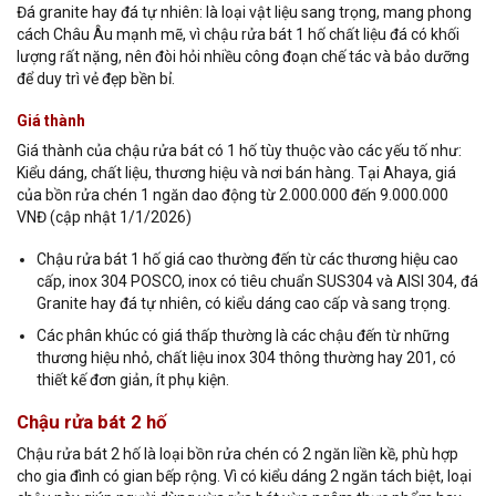
Đá granite hay đá tự nhiên: là loại vật liệu sang trọng, mang phong
cách Châu Âu mạnh mẽ, vì chậu rửa bát 1 hố chất liệu đá có khối
lượng rất nặng, nên đòi hỏi nhiều công đoạn chế tác và bảo dưỡng
để duy trì vẻ đẹp bền bỉ.
Giá thành
Giá thành của chậu rửa bát có 1 hố tùy thuộc vào các yếu tố như:
Kiểu dáng, chất liệu, thương hiệu và nơi bán hàng. Tại Ahaya, giá
của bồn rửa chén 1 ngăn dao động từ 2.000.000 đến 9.000.000
VNĐ (cập nhật 1/1/2026)
Chậu rửa bát 1 hố giá cao thường đến từ các thương hiệu cao
cấp, inox 304 POSCO, inox có tiêu chuẩn SUS304 và AISI 304, đá
Granite hay đá tự nhiên, có kiểu dáng cao cấp và sang trọng.
Các phân khúc có giá thấp thường là các chậu đến từ những
thương hiệu nhỏ, chất liệu inox 304 thông thường hay 201, có
thiết kế đơn giản, ít phụ kiện.
Chậu rửa bát 2 hố
Chậu rửa bát 2 hố là loại bồn rửa chén có 2 ngăn liền kề, phù hợp
cho gia đình có gian bếp rộng. Vì có kiểu dáng 2 ngăn tách biệt, loại