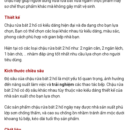
chậu này giúp người dùng vừa rửa bát vừa ngâm thực phẩm hay
sơ chế thực phẩm khác mà không gây mất vệ sinh.
Thiết kế
Chậu rửa bát 2 hố có kiểu dáng hiện đại và đa dạng cho bạn lựa
chọn, Bạn có thể chọn các loại khác nhau từ kiểu dáng, màu sắc,
phong cách phù hợp với gian bếp nhà bạn.
Hiện tại có các loại chậu rửa bát 2 hố như: 2 ngăn cân, 2 ngăn lệch,
1 bàn chờ, … nhằm đáp ứng tốt nhất nhu cầu lựa chọn cho người
tiêu dùng.
Kích thước chiều sâu
Độ sâu của chậu rửa bát 2 hố là một yếu tố quan trọng, ảnh hưởng
đến năng suất làm việc và
trải nghiệm
các thao tác bếp. Chậu rửa
bát 2 hố có độ sâu khác nhau tùy thuộc vào kiểu dáng thiết kế của
nhà sản xuất cho bạn lựa chọn.
Các sản phẩm chậu rửa bát 2 hố ngày nay được nhà sản xuất phủ
lớp sơn chống thấm, và cao su chống ồn nhầm tránh ẩm mộc dưới
khoang tủ bếp, kéo dài tuổi thọ sản phẩm.
Chất liệu