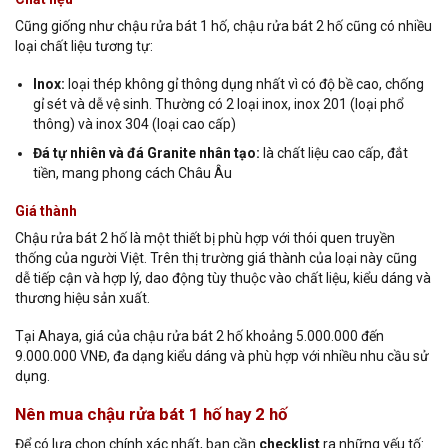
Cũng giống như chậu rửa bát 1 hố, chậu rửa bát 2 hố cũng có nhiều
loại chất liệu tương tự:
Inox:
loại thép không gỉ thông dụng nhất vì có độ bề cao, chống
gỉ sét và dễ vệ sinh. Thường có 2 loại inox, inox 201 (loại phổ
thông) và inox 304 (loại cao cấp)
Đá tự nhiên và đá Granite nhân tạo:
là chất liệu cao cấp, đắt
tiền, mang phong cách Châu Âu
Giá thành
Chậu rửa bát 2 hố là một thiết bị phù hợp với thói quen truyền
thống của người Việt. Trên thị trường giá thành của loại này cũng
dễ tiếp cận và hợp lý, dao động tùy thuộc vào chất liệu, kiểu dáng và
thương hiệu sản xuất.
Tại Ahaya, giá của chậu rửa bát 2 hố khoảng 5.000.000 đến
9.000.000 VNĐ, đa dạng kiểu dáng và phù hợp với nhiều nhu cầu sử
dụng.
Nên mua chậu rửa bát 1 hố hay 2 hố
Để có lựa chọn chính xác nhất, bạn cần
checklist
ra những yếu tố: